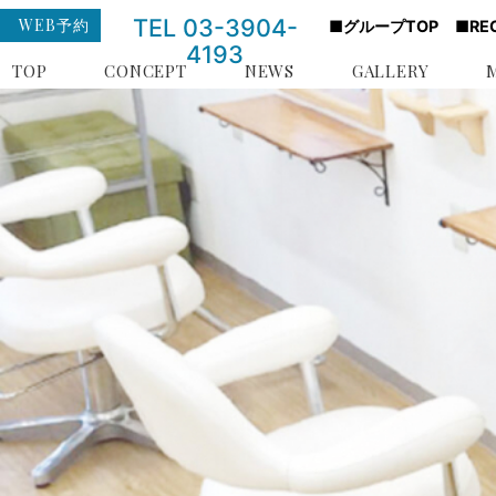
TEL 03-3904-
WEB予約
■グループTOP
■RE
4193
TOP
CONCEPT
NEWS
GALLERY